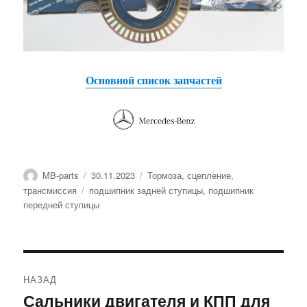
Основной список запчастей
Автор
Опубликовано
Рубрики
MB-parts
30.11.2023
Тормоза, сцепление,
Метки
трансмиссия
подшипник задней ступицы
,
подшипник
передней ступицы
Навигация
НАЗАД
по
Сальники двигателя и КПП для
Предыдущая