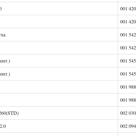
0
001 420
001 420
уха
001 542
001 542
онт.)
001 545
онт.)
001 545
001 988
001 988
260(STD)
002 030
2.0
002 094