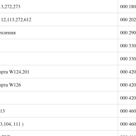
3,272,273
000 180
2,113,272,612
000 202
епления
000 290
1
000 330
1
000 330
орта W124,201
000 420
порта W126
000 420
000 420
113
000 460
3,104, 111 )
000 460