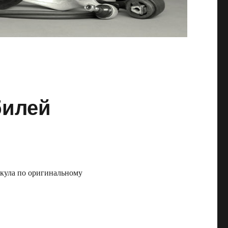
билей
икула по оригинальному