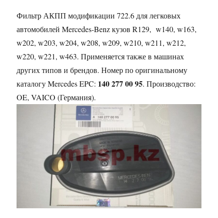
Фильтр АКПП модификации 722.6 для легковых
автомобилей Mercedes-Benz кузов R129, w140, w163,
w202, w203, w204, w208, w209, w210, w211, w212,
w220, w221, w463. Применяется также в машинах
других типов и брендов. Номер по оригинальному
140 277 00 95
каталогу Mercedes EPC:
. Производство:
OE, VAICO (Германия).