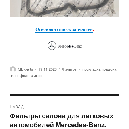
Основной список запчастей
.
Автор
Опубликовано
Рубрики
Метки
MB-parts
19.11.2023
Фильтры
прокладка поддона
акпп
,
фильтр акпп
Навигация
НАЗАД
по
Фильтры салона для легковых
Предыдущая
автомобилей Mercedes-Benz.
запись:
записям