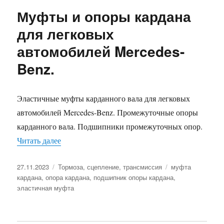
Муфты и опоры кардана
для легковых
автомобилей Mercedes-
Benz.
Эластичные муфты карданного вала для легковых
автомобилей Mercedes-Benz. Промежуточные опоры
карданного вала. Подшипники промежуточных опор.
«Муфты и опоры кардана для легковых автомо
Читать далее
Опубликовано
Рубрики
Метки
27.11.2023
Тормоза, сцепление, трансмиссия
муфта
кардана
,
опора кардана
,
подшипник опоры кардана
,
эластичная муфта