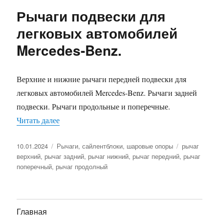
Рычаги подвески для
легковых автомобилей
Mercedes-Benz.
Верхние и нижние рычаги передней подвески для
легковых автомобилей Mercedes-Benz. Рычаги задней
подвески. Рычаги продольные и поперечные.
«Рычаги подвески для легковых автомобилей M
Читать далее
Опубликовано
Рубрики
Метки
10.01.2024
Рычаги, сайлентблоки, шаровые опоры
рычаг
верхний
,
рычаг задний
,
рычаг нижний
,
рычаг передний
,
рычаг
поперечный
,
рычаг продолный
Главная