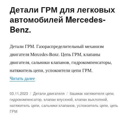
Детали ГРМ для легковых
автомобилей Mercedes-
Benz.
Детали ГРМ. Газораспределительный механизм
двигателя Mercedes-Benz. Цепь ГРМ, клапаны
двигателя, сальники клапанов, гидрокомпенсаторы,
натяжитель цепи, успокоители цепи ГРМ.
«Детали ГРМ для легковых автомобилей Merce
Читать далее
Опубликовано
Рубрики
Метки
03.11.2023
Детали двигателя
башмак натяжителя цепи
,
гидрокомпенсатор
,
клапан впускной
,
клапан выхлопной
,
натяжитель цепи
,
сальники клапанов
,
успокоитель цепи
,
цепь
ГРМ