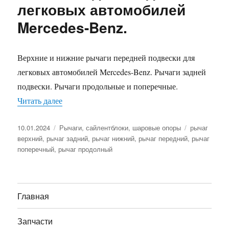
легковых автомобилей
Mercedes-Benz.
Верхние и нижние рычаги передней подвески для
легковых автомобилей Mercedes-Benz. Рычаги задней
подвески. Рычаги продольные и поперечные.
«Рычаги подвески для легковых автомобилей M
Читать далее
Опубликовано
Рубрики
Метки
10.01.2024
Рычаги, сайлентблоки, шаровые опоры
рычаг
верхний
,
рычаг задний
,
рычаг нижний
,
рычаг передний
,
рычаг
поперечный
,
рычаг продолный
Главная
Запчасти