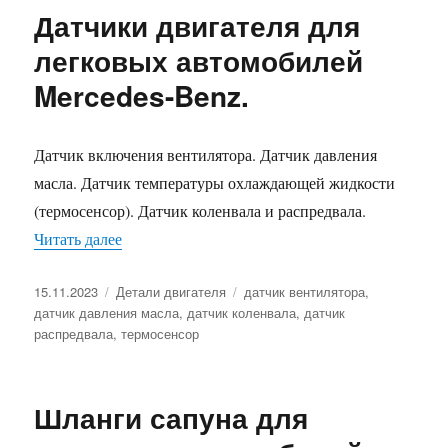
Датчики двигателя для
легковых автомобилей
Mercedes-Benz.
Датчик включения вентилятора. Датчик давления
масла. Датчик температуры охлаждающей жидкости
(термосенсор). Датчик коленвала и распредвала.
«Датчики двигателя для легковых автомобилей
Читать далее
Опубликовано
Рубрики
Метки
15.11.2023
Детали двигателя
датчик вентилятора
,
датчик давления масла
,
датчик коленвала
,
датчик
распредвала
,
термосенсор
Шланги сапуна для