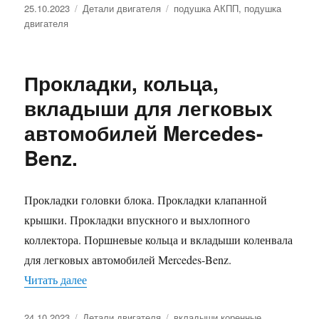
Опубликовано
Рубрики
Метки
25.10.2023
Детали двигателя
подушка АКПП
,
подушка
двигателя
Прокладки, кольца,
вкладыши для легковых
автомобилей Mercedes-
Benz.
Прокладки головки блока. Прокладки клапанной
крышки. Прокладки впускного и выхлопного
коллектора. Поршневые кольца и вкладыши коленвала
для легковых автомобилей Mercedes-Benz.
«Прокладки, кольца, вкладыши для легковых а
Читать далее
Опубликовано
Рубрики
Метки
24.10.2023
Детали двигателя
вкладыши коренные
,