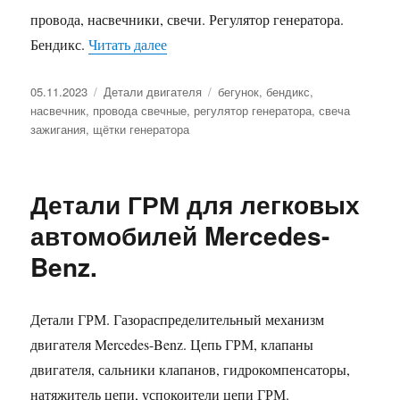
провода, насвечники, свечи. Регулятор генератора.
«Детали системы зажигания и электр
Бендикс.
Читать далее
Опубликовано
Рубрики
Метки
05.11.2023
Детали двигателя
бегунок
,
бендикс
,
насвечник
,
провода свечные
,
регулятор генератора
,
свеча
зажигания
,
щётки генератора
Детали ГРМ для легковых
автомобилей Mercedes-
Benz.
Детали ГРМ. Газораспределительный механизм
двигателя Mercedes-Benz. Цепь ГРМ, клапаны
двигателя, сальники клапанов, гидрокомпенсаторы,
натяжитель цепи, успокоители цепи ГРМ.