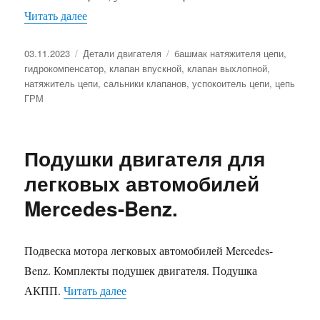
«Детали ГРМ для легковых автомобилей Merce
Читать далее
Опубликовано
Рубрики
Метки
03.11.2023
Детали двигателя
башмак натяжителя цепи
,
гидрокомпенсатор
,
клапан впускной
,
клапан выхлопной
,
натяжитель цепи
,
сальники клапанов
,
успокоитель цепи
,
цепь
ГРМ
Подушки двигателя для
легковых автомобилей
Mercedes-Benz.
Подвеска мотора легковых автомобилей Mercedes-
Benz. Комплекты подушек двигателя. Подушка
«Подушки двигателя для легковых авт
АКПП.
Читать далее