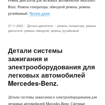
Ремни двигателя для легковых автомобилей Mercedes-
Benz. Ремень генератора, обводной ремень, ремень
«Ремни двигателя для легковых а
ручейковый.
Читать далее
Опубликовано
Рубрики
Метки
07.11.2023
Детали двигателя
ремень генератора
,
ремень
двигателя
,
ремень обводной
,
ремень ручейковый
Детали системы
зажигания и
электрооборудования для
легковых автомобилей
Mercedes-Benz.
Детали системы зажигания и электрооборудования для
легковых автомобилей Mercedes-Benz. Свечные